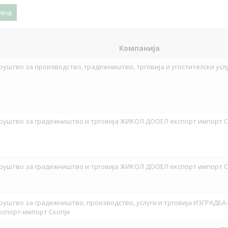
ина
Компанија
руштво за производство, градежништво, трговија и угостителски усл
руштво за градежништво и трговија ЖИКОЛ ДООЕЛ експорт импорт 
руштво за градежништво и трговија ЖИКОЛ ДООЕЛ експорт импорт 
руштво за градежништво, производство, услуги и трговија ИЗГРАД
кспорт-импорт Скопје