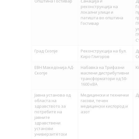
Општина Гостивар
Санација и
Д
реконструкција на
Г
локални улици и
п
патишта во општина
г
Гостивар
Г
у
Г
С
Град Скопје
Реконструкција на бул.
Д
Киро Глигоров
С
ЕВН Македонија АД-
Набавка на Трифазни
K
Скопје
маслени дистрибутивни
трансформатори од 50-
1600 кВА
Јавна установа од
Медицински и технички
Д
областа на
гасови, течен
здравството за
медицински кислород и
потребите на
азот
јавните
здравствени
установи
универзитетски