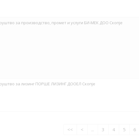
руштво за производство, промет и услуги БИ-МЕК ДОО Скопје
руштво за лизинг ПОРШЕ ЛИЗИНГ ДООЕЛ Скопје
<<
<
...
3
4
5
6