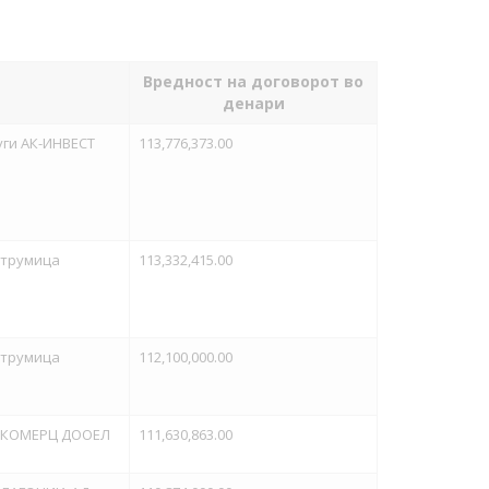
Вредност на договорот во
денари
уги АК-ИНВЕСТ
113,776,373.00
Струмица
113,332,415.00
Струмица
112,100,000.00
БА-КОМЕРЦ ДООЕЛ
111,630,863.00