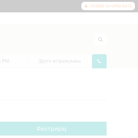
ПОВЕЌЕ ЗА OPEN DATA
а РМ
Други истражувања