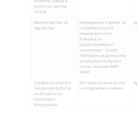
клиники, завод и
ургентен центар -
Скопје
Министерство за
Медицинска опрема, за
Д
здравство
потребите на ЈЗУ
Универзитетска
Клиника за
радиотерапија и
онкологија – Скопје -
Линеарен акцелератор
за вршење на брзи и
точни терапии IMRT-
VMAT
Служба за општи и
Моторни возила по пат
Д
заеднички работи
на оперативен лизинг
на Владата на
Република
Македонија