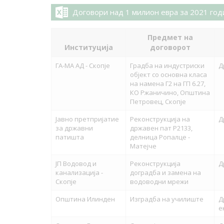
Договори над 1 милион евра за 2021 год
Предмет на
Институција
договорот
ГА-МА АД - Скопје
Градба на индустриски
Д
објект со основна класа
на намена Г2 на ГП 6.27,
КО Ржаничино, Општина
Петровец, Скопје
Јавно претпријатие
Реконструкција на
Д
за државни
државен пат P2133,
патишта
делница Ропалце -
Матејче
ЈП Водовод и
Реконструкција
Д
канализација -
доградба и замена на
Скопје
водоводни мрежи
Општина Илинден
Изградба на училиште
Д
е