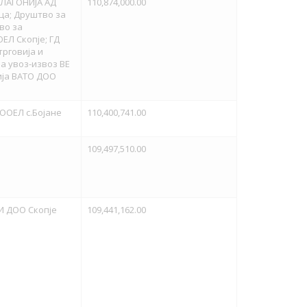
ЕЛАГОНИЈА АД
110,874,000.00
ца; Друштво за
во за
ЕЛ Скопје; ГД
трговија и
а увоз-извоз ВЕ
ија ВАТО ДОО
ДООЕЛ с.Бојане
110,400,741.00
109,497,510.00
И ДОО Скопје
109,441,162.00