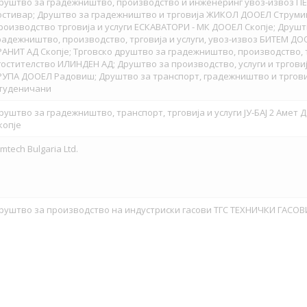
руштво за градежништво, производство и инженеринг увоз-извоз П
остивар; Друштво за градежништво и трговија ЖИКОЛ ДООЕЛ Струми
роизводство трговија и услуги ЕСКАВАТОРИ - МК ДООЕЛ Скопје; Друшт
радежништво, производство, трговија и услуги, увоз-извоз БИТЕМ ДОО
РАНИТ АД Скопје; Трговско друштво за градежништво, производство, 
гостителство ИЛИНДЕН АД; Друштво за производство, услуги и трговиј
РУПА ДООЕЛ Радовиш; Друштво за транспорт, градежништво и тргов
туденичани
руштво за градежништво, транспорт, трговија и услуги ЈУ-БАЈ 2 Амет 
копје
imtech Bulgaria Ltd.
руштво за производство на индустриски гасови ТГС ТЕХНИЧКИ ГАСОВ