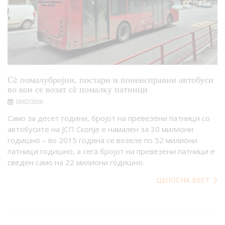
Сè помалубројни, постари и понеисправни автобуси
во кои се возат сè помалку патници
18/02/2026
Само за десет години, бројот на превезени патници со
автобусите на ЈСП Скопје е намален за 30 милиони
годишно – во 2015 година се возеле по 52 милиони
патници годишно, а сега бројот на превезени патници е
сведен само на 22 милиони годишно.
ЦЕЛОСНА ВЕСТ