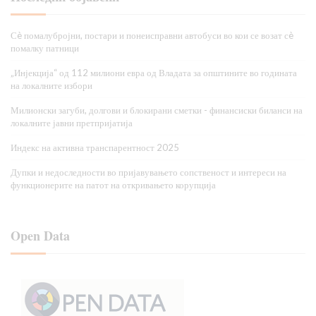
Сè помалубројни, постари и понеисправни автобуси во кои се возат сè
помалку патници
„Инјекција“ од 112 милиони евра од Владата за општините во годината
на локалните избори
Милионски загуби, долгови и блокирани сметки - финансиски биланси на
локалните јавни претпријатија
Индекс на активна транспарентност 2025
Дупки и недоследности во пријавувањето сопственост и интереси на
функционерите на патот на откривањето корупција
Open Data