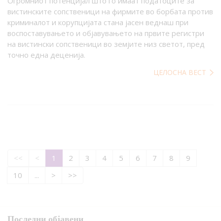
Огромниот потенцијал што го имаат податоците за
вистинските сопственици на фирмите во борбата против
криминалот и корупцијата стана јасен веднаш при
воспоставувањето и објавувањето на првите регистри
на вистински сопственици во земјите низ светот, пред
точно една деценија.
ЦЕЛОСНА ВЕСТ
<<
<
1
2
3
4
5
6
7
8
9
10
...
>
>>
Последни објавени