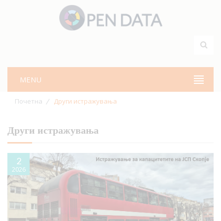
MENU
Почетна
Други истражувања
Други истражувања
2
2026