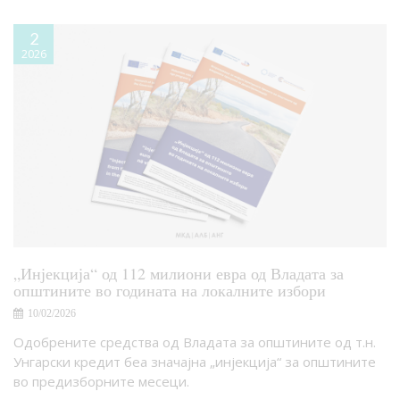
2
2026
„Инјекција“ од 112 милиони евра од Владата за
општините во годината на локалните избори
10/02/2026
Одобрените средства од Владата за општините од т.н.
Унгарски кредит беа значајна „инјекција“ за општините
во предизборните месеци.