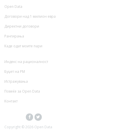
Open Data
Договори над 1 милион евра
Директни договори
Рангирања
Каде одат моите пари
Индекс на рационалност
Буџет на РМ
Истражувања
Повеќе за Open Data
Контакт
Copyright ©
2026 Open Data