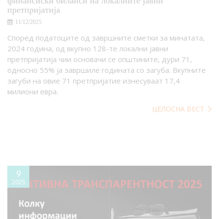
претпријатија
11/12/2025
Според податоците од завршните сметки за минатата,
2024 година, од вкупно 128-те локални јавни
претпријатија чии основачи се општините, дури 71,
односно 55% ја завршиле годината со загуба. Вкупните
загуби на овие 71 претпријатие изнесуваат 17,4
милиони евра.
ЦЕЛОСНА ВЕСТ
9
2025