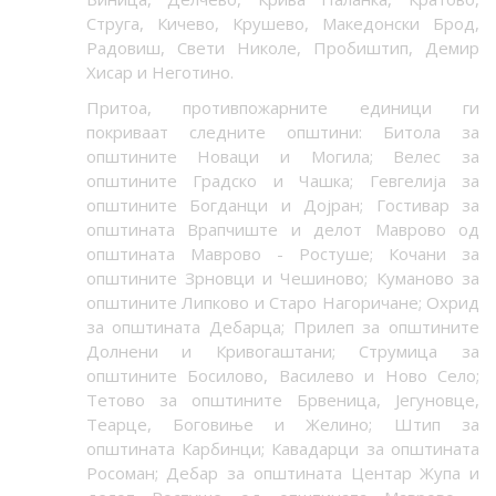
Струга, Кичево, Крушево, Македонски Брод,
Радовиш, Свети Николе, Пробиштип, Демир
Хисар и Неготино.
Притоа, противпожарните единици ги
покриваат следните општини: Битола за
општините Новаци и Могила; Велес за
општините Градско и Чашка; Гевгелија за
општините Богданци и Дојран; Гостивар за
општината Врапчиште и делот Маврово од
општината Маврово - Ростуше; Кочани за
општините Зрновци и Чешиново; Кумaново за
општините Липково и Старо Нагоричане; Охрид
за општината Дебарца; Прилеп за општините
Долнени и Кривогаштани; Струмица за
општините Босилово, Василево и Ново Село;
Тетово за општините Брвеница, Јегуновце,
Теарце, Боговиње и Желино; Штип за
општината Карбинци; Кавадарци за општината
Росоман; Дебар за општината Центар Жупа и