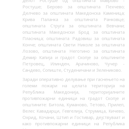
делот Ростуше од општината Маврово -
Ростуше; Берово за општината Пехчево;
Делчево за општината Македонска Каменица;
Крива Паланка за општината Ранковце;
општината Струга за општината Вевчани;
општината Македонски Брод за општината
Пласница; општината Радовиш за општината
Конче; општината Свети Николе за општината
Лозово, општината Неготино за општината
Демир Капија и градот Скопје за општините
Петровец, Илинден, Арачиново, Чучер -
Сандево, Сопиште, Студеничани и Зелениково.
Заради оперативно делување при гаснењето на
големи пожари на целата територија на
Република Македонија, територијалните
противпожарни единици на градот Скопје и
општините: Битола, Куманово, Тетово, Прилеп,
Велес Кавадарци, Гевгелија, Струмица, Кичево,
Охрид, Кочани, Штип и Гостивар, дејствуваат и
како противпожарни единици на Република