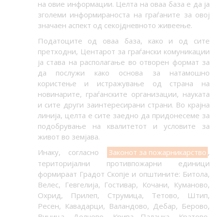
на овие информации. Целта на оваа база е да ја
зголеми информираноста на граѓаните за овој
значаен аспект од секојдневното живеење.
Податоците од оваа база, како и од сите
претходни, Центарот за граѓански комуникации
ја става на располагање во отворен формат за
да послужи како основа за натамошно
користење и истражување од страна на
новинарите, граѓанските организации, науката
и сите други заинтересирани страни. Во крајна
линија, целта е сите заедно да придонесеме за
подобрување на квалитетот и условите за
живот во земјава.
Инаку, согласно
Законот за пожарникарство
,
територијални противпожарни единици
формираат Градот Скопје и општините: Битола,
Велес, Гевгелија, Гостивар, Кочани, Куманово,
Охрид, Прилеп, Струмица, Тетово, Штип,
Ресен, Кавадарци, Валандово, Дебар, Берово,
Виница, Делчево, Крива Паланка, Кратово,