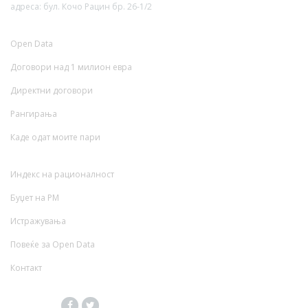
адреса: бул. Кочо Рацин бр. 26-1/2
Open Data
Договори над 1 милион евра
Директни договори
Рангирања
Каде одат моите пари
Индекс на рационалност
Буџет на РМ
Истражувања
Повеќе за Open Data
Контакт