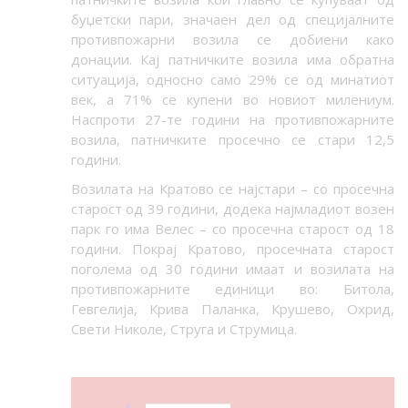
буџетски пари, значаен дел од специјалните
противпожарни возила се добиени како
донации. Кај патничките возила има обратна
ситуација, односно само 29% се од минатиот
век, а 71% се купени во новиот милениум.
Наспроти 27-те години на противпожарните
возила, патничките просечно се стари 12,5
години.
Возилата на Кратово се најстари – со просечна
старост од 39 години, додека најмладиот возен
парк го има Велес – со просечна старост од 18
години. Покрај Кратово, просечната старост
поголема од 30 години имаат и возилата на
противпожарните единици во: Битола,
Гевгелија, Крива Паланка, Крушево, Охрид,
Свети Николе, Струга и Струмица.