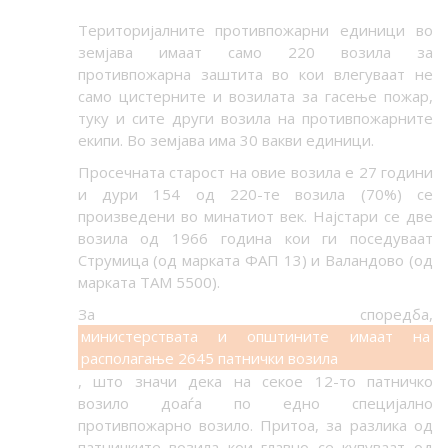
Територијалните противпожарни единици во
земјава имаат само 220 возила за
противпожарна заштита во кои влегуваат не
само цистерните и возилата за гасење пожар,
туку и сите други возила на противпожарните
екипи. Во земјава има 30 вакви единици.
Просечната старост на овие возила е 27 години
и дури 154 од 220-те возила (70%) се
произведени во минатиот век. Најстари се две
возила од 1966 година кои ги поседуваат
Струмица (од марката ФАП 13) и Валандово (од
марката ТАМ 5500).
За споредба,
министерствата и општините имаат на
располагање 2645 патнички возила
, што значи дека на секое 12-то патничко
возило доаѓа по едно специјално
противпожарно возило. Притоа, за разлика од
патничките возила кои главно се купуваат од