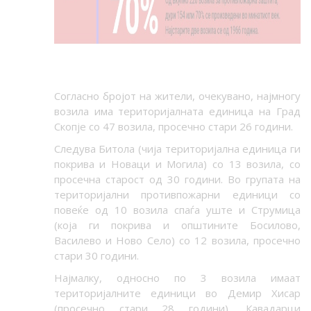
Согласно бројот на жители, очекувано, најмногу
возила има територијалната единица на Град
Скопје со 47 возила, просечно стари 26 години.
Следува Битола (чија територијална единица ги
покрива и Новаци и Могила) со 13 возила, со
просечна старост од 30 години. Во групата на
територијални противпожарни единици со
повеќе од 10 возила спаѓа уште и Струмица
(која ги покрива и општините Босилово,
Василево и Ново Село) со 12 возила, просечно
стари 30 години.
Најмалку, односно по 3 возила имаат
територијалните единици во Демир Хисар
(просечно стари 28 години), Кавадарци