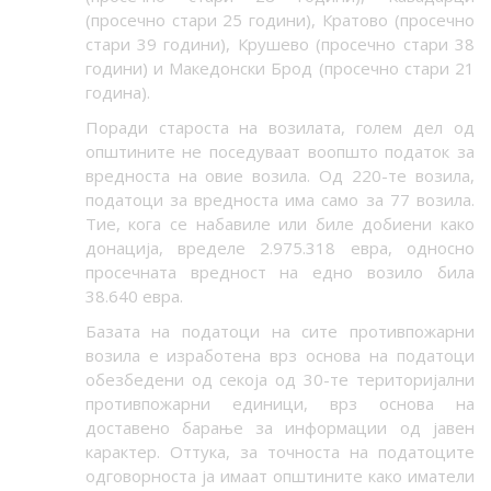
(просечно стари 25 години), Кратово (просечно
стари 39 години), Крушево (просечно стари 38
години) и Македонски Брод (просечно стари 21
година).
Поради староста на возилата, голем дел од
општините не поседуваат воопшто податок за
вредноста на овие возила. Од 220-те возила,
податоци за вредноста има само за 77 возила.
Тие, кога се набавиле или биле добиени како
донација, вределе 2.975.318 евра, односно
просечната вредност на едно возило била
38.640 евра.
Базата на податоци на сите противпожарни
возила е изработена врз основа на податоци
обезбедени од секоја од 30-те територијални
противпожарни единици, врз основа на
доставено барање за информации од јавен
карактер. Оттука, за точноста на податоците
одговорноста ја имаат општините како иматели