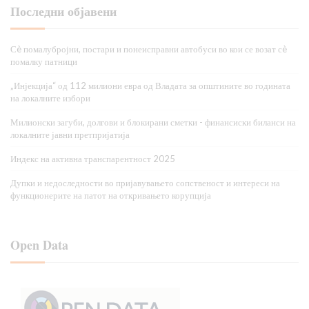
Последни објавени
Сè помалубројни, постари и понеисправни автобуси во кои се возат сè
помалку патници
„Инјекција“ од 112 милиони евра од Владата за општините во годината
на локалните избори
Милионски загуби, долгови и блокирани сметки - финансиски биланси на
локалните јавни претпријатија
Индекс на активна транспарентност 2025
Дупки и недоследности во пријавувањето сопственост и интереси на
функционерите на патот на откривањето корупција
Open Data