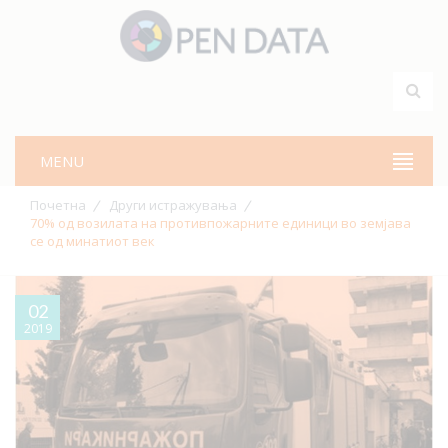
MENU
Почетна
Други истражувања
70% од возилата на противпожарните единици во земјава
се од минатиот век
02
2019