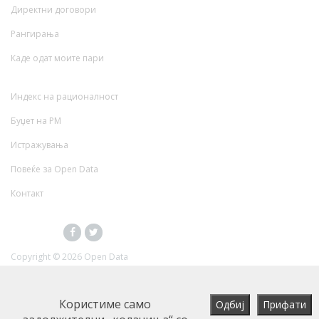
Директни договори
Рангирања
Каде одат моите пари
Индекс на рационалност
Буџет на РМ
Истражувања
Повеќе за Open Data
Контакт
Copyright ©
2026 Open Data
Користиме само