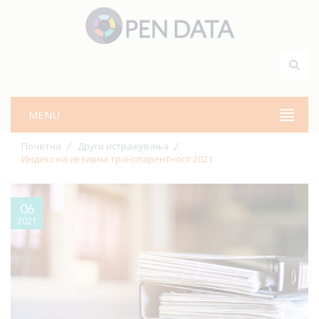
MENU
Почетна
Други истражувања
Индекс на активна транспарентност 2021
06
2021