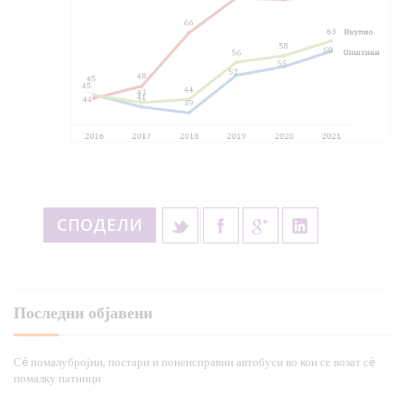
СПОДЕЛИ
Последни објавени
Сè помалубројни, постари и понеисправни автобуси во кои се возат сè
помалку патници