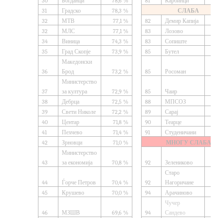
30
Богданци
78,6 %
81
Карбинци
31
Градско
78,3 %
СЛАБА
32
МТВ
77,1 %
82
Демир Капија
32
МЛС
77,1 %
83
Лозово
34
Виница
74,3 %
83
Сопиште
35
Град Скопје
73,9 %
85
Бутел
Македонски
36
Брод
73,2 %
85
Росоман
Министерство
37
за култура
72,9 %
85
Чаир
38
Дебрца
72,5 %
88
МПСОЗ
39
Свети Николе
72,2 %
89
Сарај
40
Центар
71,8 %
90
Теарце
41
Пехчево
71,4 %
91
Студеничани
42
Зрновци
71,0 %
МНОГУ СЛАБА
Министерство
43
за економија
70,8 %
92
Зелениково
Старо
44
Ѓорче Петров
70,4 %
92
Нагоричане
45
Крушево
70,0 %
94
Арачиново
Чучер
46
МЗШВ
69,6 %
94
Сандево