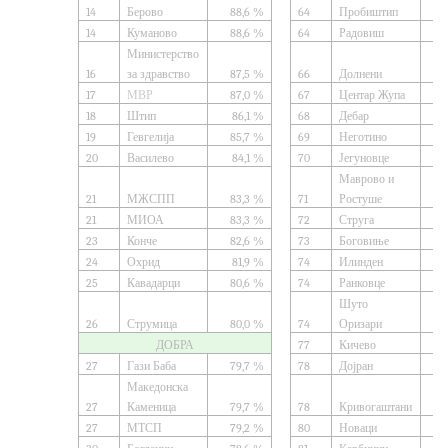
14
Берово
88,6 %
64
Пробиштип
14
Куманово
88,6 %
64
Радовиш
Министерство
16
за здравство
87,5 %
66
Долнени
17
МВР
87,0 %
67
Центар Жупа
18
Штип
86,1 %
68
Дебар
19
Гевгелија
85,7 %
69
Неготино
20
Василево
84,1 %
70
Јегуновце
Маврово и
21
МЖСПП
83,3 %
71
Ростуше
21
МИОА
83,3 %
72
Струга
23
Конче
82,6 %
73
Боговиње
24
Охрид
81,9 %
74
Илинден
25
Кавадарци
80,6 %
74
Ранковце
Шуто
26
Струмица
80,0 %
74
Оризари
ДОБРА
77
Кичево
27
Гази Баба
79,7 %
78
Дојран
Македонска
27
Каменица
79,7 %
78
Кривогаштани
27
МТСП
79,2 %
80
Новаци