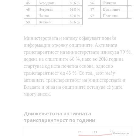
46
Аеродром
69,6 %
96
Липково
48
Петровец
69,0 %
97
Врапчиште
48
Чашка
69,0 %
97
Пласница
50
Вевчани
68,6 %
Министерствата и натаму објавуваат повеќе
информации отколку општините. Активната
транспарентност на министерствата изнесува 79 %,
додека на општините 60 %, иако во 2016 година
стартуваа од иста почетна основа, односно
транспарентност од 45 %. Со тоа, јазот
меѓу
активната транспарентност на министерствата и
Владата и онаа на општините
останува сè уште
многу висок
.
Движењето на активната
транспарентност по години