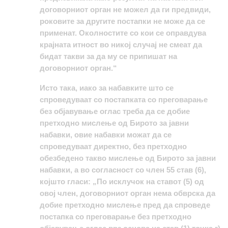
договорниот орган не можел да ги предвиди,
роковите за другите постапки не може да се
применат. Околностите со кои се оправдува
крајната итност во никој случај не смеат да
бидат такви за да му се припишат на
договорниот орган.“
Исто така, иако за набавките што се
спроведуваат со постапката со преговарање
без објавување оглас треба да се добие
претходно мислење од Бирото за јавни
набавки, овие набавки можат да се
спроведуваат директно, без претходно
обезбедено такво мислење од Бирото за јавни
набавки, а во согласност со член 55 став (6),
којшто гласи: „По исклучок на ставот (5) од
овој член, договорниот орган нема обврска да
добие претходно мислење пред да спроведе
постапка со преговарање без претходно