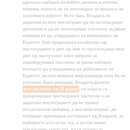
односно набавка на мебел, возила и слична
опрема, коишто не се неопходни за вршење на
основната дејност. Исто така, Владата ги
задолжи истите институции да не потпишуваат
договори и да не започнуваат постапки за јавни
набавки сѐ до утврдување на ребалансот на
Буџетот. Ова предизвика конфузија кај
институциите и дел од нив го протолкуваа овој
дел од заклучокот како забрана за
спроведување постапки за јавни набавки
воопшто до утврдување на ребалансот на
Буџетот, за што немаше информација кога би се
случило. Како реакција, Владата донесе
нов заклучок на 13 април
, со којшто го
прецизираше претходниот заклучок и ги
задолжи институциите да не прават
несуштински набавки, а ако веќе мораат, да
побараат претходна согласност од Владата; за
набавките што се во тек, а за кои имаат
обезбедено средства, да ги потпишат