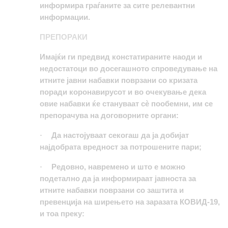
информира граѓаните за сите релевантни
информации.
ПРЕПОРАКИ
Имајќи ги предвид констатираните наоди и
недостатоци во досегашното спроведување на
итните јавни набавки поврзани со кризата
поради коронавирусот и во очекување дека
овие набавки ќе стануваат сè пообемни, им се
препорачува на договорните органи:
Да настојуваат секогаш да ја добијат
·
најдобрата вредност за потрошените пари;
Редовно, навремено и што е можно
·
подетално да ја информираат јавноста за
итните набавки поврзани со заштита и
превенција на ширењето на заразата КОВИД-19,
и тоа преку: