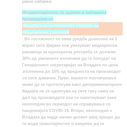
јавни набавки.
Нетранспарентно се одвива и набавката
предвидена со
Уредбата за интервентна набавка на
медицински ракавици
. Во согласност со оваа уредба донесена на 1
април сите фирми кои увезуваат медицински
ракавици за еднократна употреба се должни
30% од увезените количини да ги понудат на
Генералниот секретаријат на Владата по цена
зголемена до 10% од вредноста на производот
со сите давачки. Прво, ваквото постапување
може да се протолкува како дискриминаторско
бидејќи не се однесува на сите туку само на
дел од производите кои се наметнуваат како
неопхoдни во периодот на справување со
пандемијата COVID-19. Второ, неопходно е
Владата да најде начин целиот овој процес да
го води транспарентно и навреме да ги