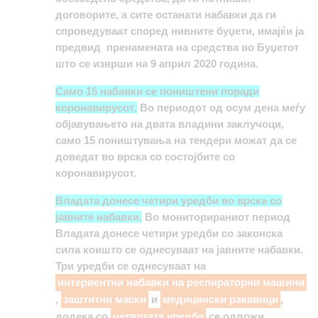
договорите, а сите останати набавки да ги
спроведуваат според нивните буџети, имајќи ја
предвид
пренамената на средства во Буџетот
што се изврши на 9 април 2020 година.
Само 15 набавки се поништени поради
коронавирусот
.
Во периодот од осум дена меѓу
објавувањето на двата владини заклучоци,
само 15 поништувања на тендери можат да се
доведат во врска со состојбите со
коронавирусот.
Владата донесе четири уредби во врска со
јавните набавки
.
Во мониторираниот период
Владата донесе четири уредби со законска
сила коишто се однесуваат на јавните набавки.
Три уредби се однесуваат на
интервентни набавки на респираторни машини
,
заштитни маски
и
медицински ракавици
,
додека со
четвртата уредба
се одложи