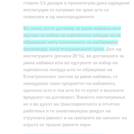
главно 3,5 денари и произлегува дека одредени
институции ги купуваат по цени што се
повисоки и од малопродажните.
Во секој петти договор за јавна набавка или
одлука за избор на најповолна понуда не се
објавуваат ниту количините на набавените
производи, ниту поединечните цени.
Дел од
институциите (речиси 20 %), во договорите за
јавна набавка или во одлуките за избор на
најповолна понуда што ги објавуваат на
Електронскиот систем за јавни набавки, го
наведуваат само предметот на набавката,
односно што е тоа што ќе го купат и вкупната
вредност на договорот. Ваквото постапување
не е во духот на транспарентното и отчетно
работење и го оневозможува увидот на
стручната јавност и на граѓаните во начинот на
којшто се трошат јавните пари.