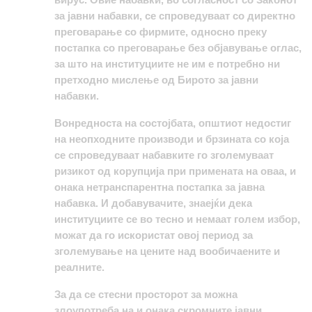
за јавни набавки, се спроведуваат со директно
преговарање со фирмите, односно преку
постапка со преговарање без објавување оглас,
за што на институциите не им е потребно ни
претходно мислење од Бирото за јавни
набавки.
Вонредноста
на
состојбата
,
општиот
недостиг
на
неопходните
производи
и
брзината
со
која
се
спроведуваат
набавките
го
зголемуваат
ризикот
од
корупција
при
примената
на
оваа
,
и
онака
нетранспарентна
постапка за јавна
набавка
.
И добавувачите,
знаејќи
дека
институциите
се
во
тесно
и
немаат
голем
избор
,
можат
да
го
искористат
овој
период
за
зголемување
на
цените
над
вообичаените
и
реалните
.
За да се стесни просторот за можна
злоупотреба на и онака скромните јавни