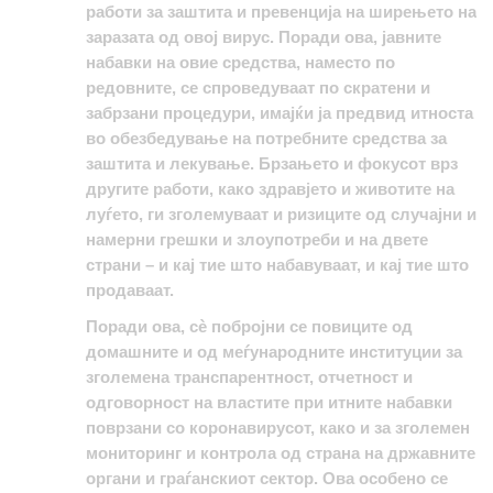
работи за заштита и превенција на ширењето на
заразата од овој вирус. Поради ова, јавните
набавки на овие средства, наместо по
редовните, се спроведуваат по скратени и
забрзани процедури, имајќи ја предвид итноста
во обезбедување на потребните средства за
заштита и лекување. Брзањето и фокусот врз
другите работи, како здравјето и животите на
луѓето, ги зголемуваат и ризиците од случајни и
намерни грешки и злоупотреби и на двете
страни – и кај тие што набавуваат, и кај тие што
продаваат.
Поради ова, сè побројни се повиците од
домашните и од меѓународните институции за
зголемена транспарентност, отчетност и
одговорност на властите при итните набавки
поврзани со коронавирусот, како и за зголемен
мониторинг и контрола од страна на државните
органи и граѓанскиот сектор. Ова особено се