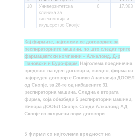
10
Универзитетска
6
17.983
клиника за
гинекологија и
акушерство Скопје
Кај фирмите, најголеми се договорите за
респираторните машини, по што следат трите
фармацевтски компании – Алкалоид, Д-р
Пановски и Еуро-фарм.
Најголема поединечна
вредност на еден договор и, воедно, фирма со
највреден договор е Соникс Анастасија ДООЕЛ
од Скопје, за 26-те од набавените 31
респираторна машина. Следна е втората
фирма, која обезбеди 5 респираторни машини,
Винора ДООЕЛ Скопје. Следи Алкалоид АД
Скопје со склучени осум договори.
5 фирми со најголема вредност на