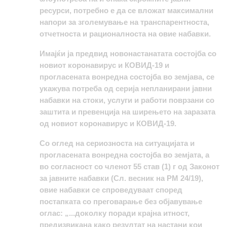
ресурси, потребно е да се вложат максимални
напори за зголемување на транспарентноста,
отчетноста и рационалноста на овие набавки.
Имајќи ја предвид новонастанатата состојба со
новиот коронавирус и КОВИД-19 и
прогласената вонредна состојба во земјава, се
укажува потреба од серија непланирани јавни
набавки на стоки, услуги и работи поврзани со
заштита и превенција на ширењето на заразата
од новиот коронавирус и КОВИД-19.
Со оглед на сериозноста на ситуацијата и
прогласената вонредна состојба во земјата, а
во согласност со членот 55 став (1) г од Законот
за јавните набавки (Сл. весник на РМ 24/19),
овие набавки се спроведуваат според
постапката со преговарање без објавување
оглас: „...доколку поради крајна итност,
предизвикана како резултат на настани кои