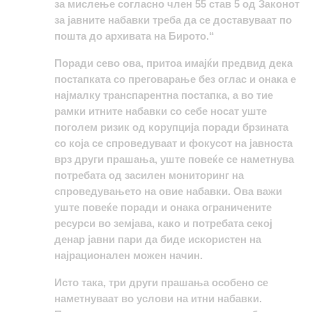
за мислење согласно член 55 став 5 од Законот
за јавните набавки треба да се доставуваат по
пошта до архивата на Бирото.“
Поради сево ова, притоа имајќи предвид дека
постапката со преговарање без оглас и онака е
најмалку транспарентна постапка, а во тие
рамки итните набавки со себе носат уште
поголем ризик од корупција поради брзината
со која се спроведуваат и фокусот на јавноста
врз други прашања, уште повеќе се наметнува
потребата од засилен мониторинг на
спроведувањето на овие набавки. Ова важи
уште повеќе поради и онака ограничените
ресурси во земјава, како и потребата секој
денар јавни пари да биде искористен на
најрационален можен начин.
Исто така, три други прашања особено се
наметнуваат во услови на итни набавки.