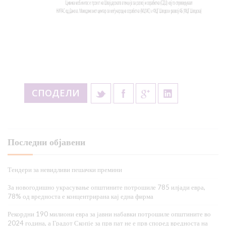
СПОДЕЛИ
Последни објавени
Тендери за невидливи пешачки премини
За новогодишно украсување општините потрошиле 785 илјади евра,
78% од вредноста е концентрирана кај една фирма
Рекордни 190 милиони евра за јавни набавки потрошиле општините во
2024 година, а Градот Скопје за прв пат не е прв според вредноста на