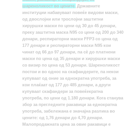
шареноликост во цените.
Државните
институции набавуваат повеќе видови маски,
од двослојни или трослојни заштитни
хируршки маски по цени од 30 до 45 денари,
преку заштитна маска N95 со цени од 200 до 340
денари, респираторни маски FFP3 со цена од
177 денари и респираторни маски N95 кои
чинат од 66 до 97 денари, па сè до платнени
маски по цена од 35 денари и хируршки маски
со визир по цена од 53 денари. Шареноликост
постои и во однос на скафандерите, па некои
купуваат од оние за еднократна употреба, за
кои плаќаат од 177 до 485 денари, а други
купуваат скафандери за повеќекратна
употреба, по цени од 1.180 денари. Кога станува
збор за прегледните ракавици за еднократна
употреба, забележана е значајна разлика во
цените: од 1,76 денари до 4,70 денари.
Малопродажната цена за овие ракавици е