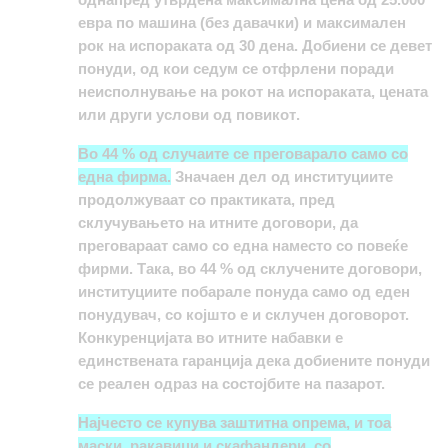
евра по машина (без давачки) и максимален
рок на испораката од 30 дена. Добиени се девет
понуди, од кои седум се отфрлени поради
неисполнување на рокот на испораката, цената
или други услови од повикот
.
Во 44 % од случаите се преговарало само со
една фирма
.
Значаен дел од институциите
продолжуваат со практиката, пред
склучувањето на итните договори, да
преговараат само со една наместо со повеќе
фирми. Така, во 44 % од склучените договори,
институциите побарале понуда само од еден
понудувач, со којшто е и склучен договорот.
Конкуренцијата во итните набавки е
единствената гаранција дека добиените понуди
се реален одраз на состојбите на пазарот.
Најчесто се купува заштитна опрема, и тоа
маски, ракавици и скафандери, со