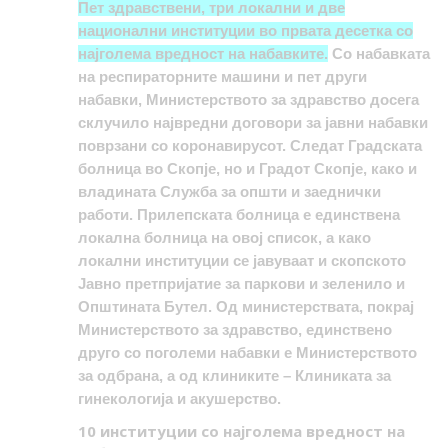
Пет здравствени, три локални и две
национални институции во првата десетка со
најголема вредност на набавките.
Со набавката
на респираторните машини и пет други
набавки, Министерството за здравство досега
склучило највредни договори за јавни набавки
поврзани со коронавирусот. Следат Градската
болница во Скопје, но и Градот Скопје, како и
владината Служба за општи и заеднички
работи. Прилепската болница е единствена
локална болница на овој список, а како
локални институции се јавуваат и скопското
Јавно претпријатие за паркови и зеленило и
Општината Бутел. Од министерствата, покрај
Министерството за здравство, единствено
друго со поголеми набавки е Министерството
за одбрана, а од клиниките – Клиниката за
гинекологија и акушерство.
10 институции со најголема вредност на