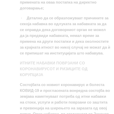
примената на оваа постапка на директно
договарање;
Детално да се образложуваат причините за
·
секоја набавка во одлуката за набавката за да
се оправда дека договорниот орган не можел
да ја предвиди набавката, немал време за
примена на други постапки и дека околностите
за крајната итност во никој случај не можат да ѝ
се припишат на институцијата што набавува.
ИТНИТЕ НАБАВКИ ПОВРЗАНИ СО
КОРОНАВИРУСОТ И РИЗИЦИТЕ ОД
КОРУПЦИЈА
Состојбата со новиот коронавирус и болеста
КОВИД-19 и прогласената вонредна состојба во
земјава наметнуваат потреба од итни набавки
на стоки, услуги и работи поврзани со заштита
и превенција на ширењето на заразата од овој
вирус. Овие набавки, во согласност со Законот