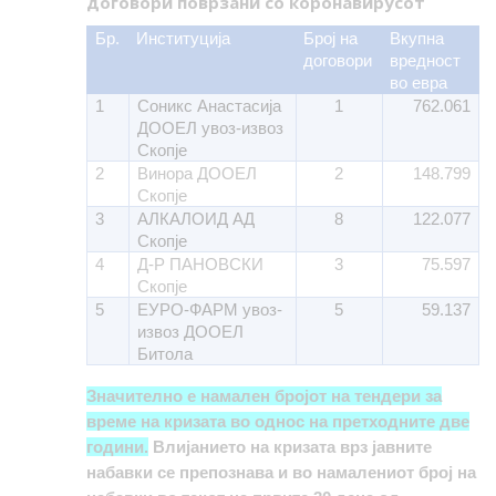
договори поврзани со коронавирусот
Бр.
Институција
Број на
Вкупна
договори
вредност
во евра
1
Соникс Анастасија
1
762.061
ДООЕЛ увоз-извоз
Скопје
2
Винора ДООЕЛ
2
148.799
Скопје
3
АЛКАЛОИД АД
8
122.077
Скопје
4
Д-Р ПАНОВСКИ
3
75.597
Скопје
5
ЕУРО-ФАРМ увоз-
5
59.137
извоз ДООЕЛ
Битола
Значително е намален бројот на тендери за
време на кризата во однос на претходните две
години
.
Влијанието на кризата врз јавните
набавки се препознава и во намалениот број на