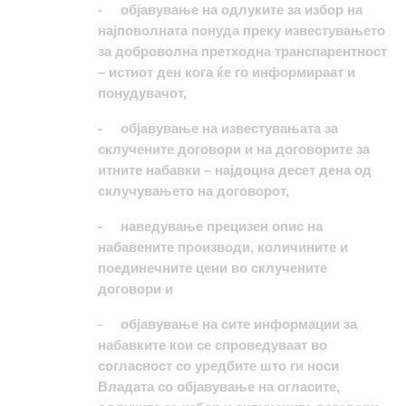
-
објавување на одлуките за избор на
најповолната понуда преку известувањето
за доброволна претходна транспарентност
– истиот ден кога ќе го информираат и
понудувачот,
-
објавување на известувањата за
склучените договори и на договорите за
итните набавки – најдоцна десет дена од
склучувањето на договорот,
-
наведување прецизен опис на
набавените производи, количините и
поединечните цени во склучените
договори и
-
објавување на сите информации за
набавките кои се спроведуваат во
согласност со уредбите што ги носи
Владата со објавување на огласите,