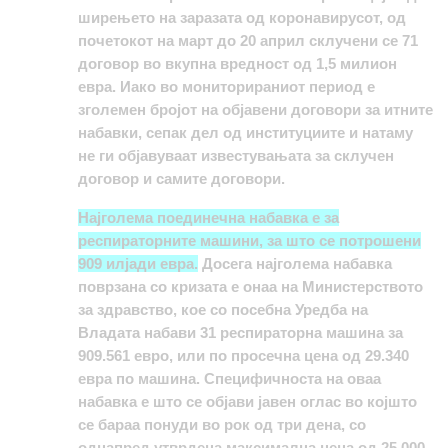
ширењето на заразата од коронавирусот, од
почетокот на март до 20 април склучени се 71
договор во вкупна вредност од 1,5 милион
евра. Иако во мониторираниот период е
зголемен бројот на објавени договори за итните
набавки, сепак дел од институциите и натаму
не ги објавуваат известувањата за склучен
договор и самите договори
.
Најголема поединечна набавка е за
респираторните машини, за што се потрошени
909 илјади евра
.
Досега најголема набавка
поврзана со кризата е онаа на Министерството
за здравство, кое со посебна Уредба на
Владата набави 31 респираторна машина за
909.561 евро, или по просечна цена од 29.340
евра по машина. Специфичноста на оваа
набавка е што се објави јавен оглас во којшто
се бараа понуди во рок од три дена, со
однапред утврдена максимална цена од 25.000