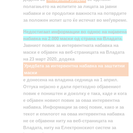
полагањето на испитите за лицата за јавни
набавки и се продолжи важноста на потврдите
за положен испит што ќе истечат во меѓувреме.
Недостигаат информации во однос на најавена
набавка на 2.000 маски од страна на Владата.
Јавниот повик за интервентната набавка на
маски е објавен на веб-страницата на Владата
на 23 март 2020, додека
Уредбата за интервентна набавка на заштитни
маски
е донесена на владина седница на 1 април.
Оттука нејасно е дали претходно објавениот
повик е поништен и доколку е така, каде и кога
е објавен новиот повик за оваа интервентна
набавка. Информации за овој повик, како и за
текот и епилогот на оваа интервентна набавка
не се објавени ниту на веб-страницата на
Владата, ниту на Електронскиот систем за