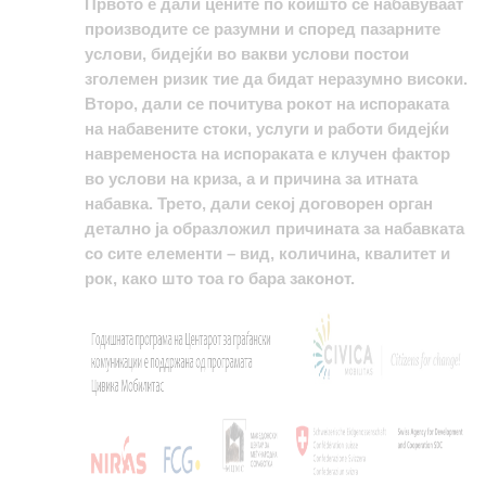
Првото е дали цените по коишто се набавуваат
производите се разумни и според пазарните
услови, бидејќи во вакви услови постои
зголемен ризик тие да бидат неразумно високи.
Второ, дали се почитува рокот на испораката
на набавените стоки, услуги и работи бидејќи
навременоста на испораката е клучен фактор
во услови на криза, а и причина за итната
набавка. Трето, дали секој договорен орган
детално ја образложил причината за набавката
со сите елементи – вид, количина, квалитет и
рок, како што тоа го бара законот.