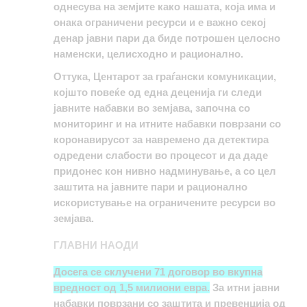
однесува на земјите како нашата, која има и
онака ограничени ресурси и е важно секој
денар јавни пари да биде потрошен целосно
наменски, целисходно и рационално.
Оттука, Центарот за граѓански комуникации,
којшто повеќе од една деценија ги следи
јавните набавки во земјава, започна со
мониторинг и на итните набавки поврзани со
коронавирусот за навремено да детектира
одредени слабости во процесот и да даде
придонес кон нивно надминување, а со цел
заштита на јавните пари и рационално
искористување на ограничените ресурси во
земјава.
ГЛАВНИ НАОДИ
Досега се склучени 71 договор во вкупна
вредност од 1,5 милиони евра
.
За итни јавни
набавки поврзани со заштита и превенција од