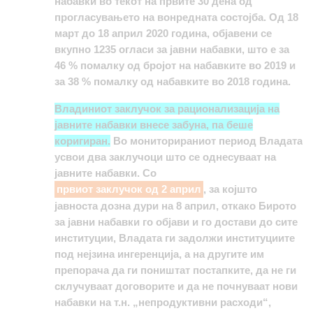
набавки во текот на првите 30 дена од
прогласувањето на вонредната состојба. Од 18
март до 18 април 2020 година, објавени се
вкупно 1235 огласи за јавни набавки, што е за
46 % помалку од бројот на набавките во 2019 и
за 38 % помалку од набавките во 2018 година.
Владиниот заклучок за рационализација на
јавните набавки внесе забуна, па беше
коригиран
.
Во мониторираниот период Владата
усвои два заклучоци што се однесуваат на
јавните набавки. Со
првиот заклучок од 2 април
, за којшто
јавноста дозна дури на 8 април, откако Бирото
за јавни набавки го објави и го достави до сите
институции, Владата ги задолжи институциите
под нејзина ингеренција, а на другите им
препорача да ги поништат постапките, да не ги
склучуваат договорите и да не почнуваат нови
набавки на т.н. „непродуктивни расходи“,