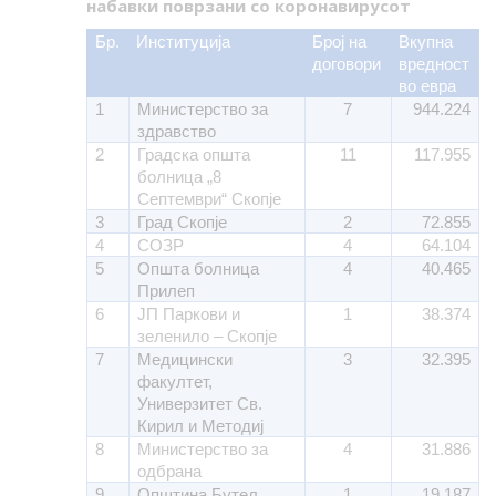
набавки поврзани со коронавирусот
Бр.
Институција
Број на
Вкупна
договори
вредност
во евра
1
Министерство за
7
944.224
здравство
2
Градска општа
11
117.955
болница „8
Септември“ Скопје
3
Град Скопје
2
72.855
4
СОЗР
4
64.104
5
Општа болница
4
40.465
Прилеп
6
ЈП Паркови и
1
38.374
зеленило – Скопје
7
Медицински
3
32.395
факултет,
Универзитет Св.
Кирил и Методиј
8
Министерство за
4
31.886
одбрана
9
Општина Бутел
1
19.187