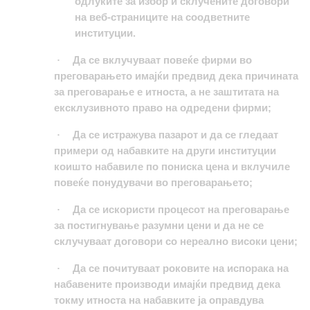
одлуките за избор и склучените договори
на веб-страниците на соодветните
институции.
Да се вклучуваат повеќе фирми во
·
преговарањето имајќи предвид дека причината
за преговарање е итноста, а не заштитата на
ексклузивното право на одредени фирми;
Да се истражува пазарот и да се гледаат
·
примери од набавките на други институции
коишто набавиле по пониска цена и вклучиле
повеќе понудувачи во преговарањето;
Да се искористи процесот на преговарање
·
за постигнување разумни цени и да не се
склучуваат договори со нереално високи цени;
Да се почитуваат роковите на испорака на
·
набавените производи имајќи предвид дека
токму итноста на набавките ја оправдува