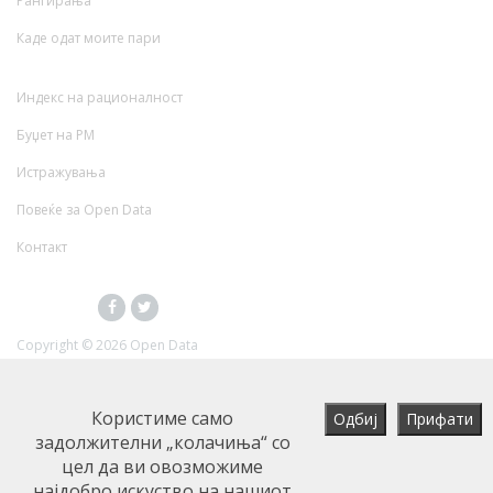
Рангирања
Каде одат моите пари
Индекс на рационалност
Буџет на РМ
Истражувања
Повеќе за Open Data
Контакт
Copyright ©
2026 Open Data
Користиме само
задолжителни „колачиња“ со
цел да ви овозможиме
најдобро искуство на нашиот