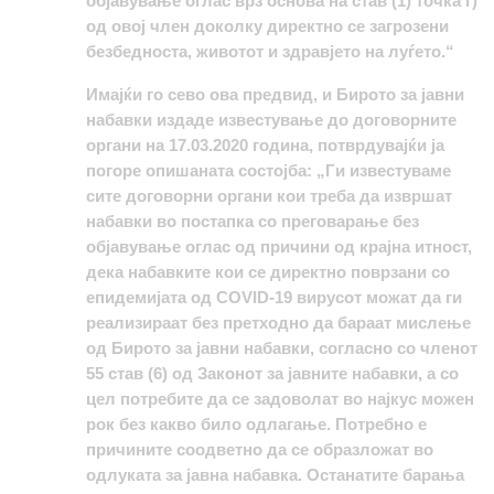
објавување оглас врз основа на став (1) точка г)
од овој член доколку директно се загрозени
безбедноста, животот и здравјето на луѓето.“
Имајќи го сево ова предвид, и Бирото за јавни
набавки издаде известување до договорните
органи на 17.03.2020 година, потврдувајќи ја
погоре опишаната состојба: „Ги известуваме
сите договорни органи кои треба да извршат
набавки во постапка со преговарање без
објавување оглас од причини од крајна итност,
дека набавките кои се директно поврзани со
епидемијата од COVID-19 вирусот можат да ги
реализираат без претходно да бараат мислење
од Бирото за јавни набавки, согласно со членот
55 став (6) од Законот за јавните набавки, а со
цел потребите да се задоволат во најкус можен
рок без какво било одлагање. Потребно е
причините соодветно да се образложат во
одлуката за јавна набавка. Останатите барања