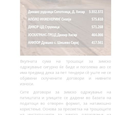
Вкупната сума на трошоци за зимско
одржување сигурно ќе биде и поголема ако се
има предвид дека за пет тендери сѐ уште не се
објавени склучените договори и нивните
износи.
Сите договори за зимско одржување на
патиштата и улиците се дадени во базата на
податоци во отворен формат, за натамошно
користење. Основа за пресметка на трошоците
на институциите за зимско одржување на