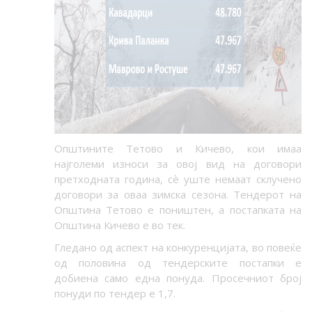
Општините Тетово и Кичево, кои имаа
најголеми износи за овој вид на договори
претходната година, сѐ уште немаат склучено
договори за оваа зимска сезона. Тендерот на
Општина Тетово е поништен, а постапката на
Општина Кичево е во тек.
Гледано од аспект на конкуренцијата, во повеќе
од половина од тендерските постапки е
добиена само една понуда. Просечниот број
понуди по тендер е 1,7.