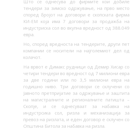
Што се однесува до фирмите кои добиле
тендери за зимско одржување, на прво место
според бројот на договори
е скопската фирма
КИ-ЕМ која има 7 договори за продажба на
индустриска сол во вкупна вредност од 388.049
евра.
Но, според вредноста на тендерите, други пет
компании се носители на најголемиот дел од
колачот.
На врвот е Димакс рудници од Демир Хисар со
четири тендери во вредност од 7 милиони евра
за две години или по 3,5 милиони евра на
годишно ниво. Три договори се склучени со
Јавното претпријатие за одржување и заштита
на магистралните и регионалните патишта –
Скопје, и се однесуваат за набавка на
индустрсика сол, ризла и механизација за
превоз на ризлата, и еден договор е склучен со
Општина Битола за набавка на ризла.