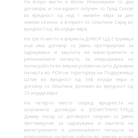
На второ место е Аполо Инженеринг со два
договори, и тоа едниот склучен со Град Скопје
во вредност од над 1 милион евра за две
зимски сезони, а вториот со Општина Сарај во
вредност од 48 илјади евра.
На трето место е фирмата
ДИКОР ЦД Струмица
која има договор со
Јавно претпријатие за
одржување и заштита на магистралните и
регионалните патишта, за извршување на
патни работи во зимски услови на сите Државни
патишта во РСМ на територија на Подружница
Штип во вредност од 548 илјади евра и
договор со Општина Делчево во вредност од
23 илјади евра.
На четврто место според вредноста на
склучените договори е
ЈОСКАТРАНС-ТРЕЈД
Демир Хисар со договорот склучен со
Јавно
претпријатие за одржување и заштита на
магистралните и регионалните патишта за
извршување на патни работи во зимски услови