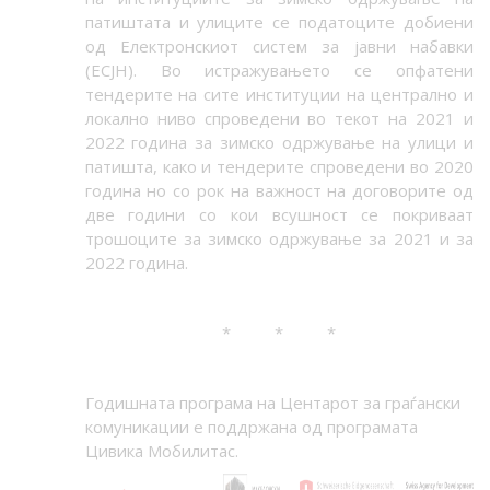
патиштата и улиците се податоците добиени
од Електронскиот систем за јавни набавки
(ЕСЈН). Во истражувањето се опфатени
тендерите на сите институции на централно и
локално ниво спроведени во текот на 2021 и
2022 година за зимско одржување на улици и
патишта, како и тендерите спроведени во 2020
година но со рок на важност на договорите од
две години со кои всушност се покриваат
трошоците за зимско одржување за 2021 и за
2022
година.
* * *
Годишната програма на Центарот за граѓански
комуникации е поддржана од програмата
Цивика Мобилитас.