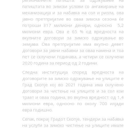
патиштата во зимски услови со ангажирање на
механизација и за набавка на сол и ризла, ова
јавно претпријатие во оваа зимска сезона ќе
потроши 317 милиони денари, односно 5,2
милиони евра. Ова е 65 % од вредноста на
вкупните договори за зимско одржување во
земјава. Ова претпријатие има вкупно девет
договори за јавни набавки за оваа намена и тоа
пет се склучени годинава, а четири се склучени
2020 година за период од 2 години.
Следна институција според вредноста на
договорите за зимско одржување на улиците е
Град Скопје кој во 2021 година има склучено
договори за чистење на улиците и за сол кои
траат и оваа година, во вкупна вредност од 1,4
милиони евра, односно по околу 700 илјади
евра годишно.
Сепак, покрај Градот Скопје, тендери за набавка
на услуги за зимско чистење на улиците имале