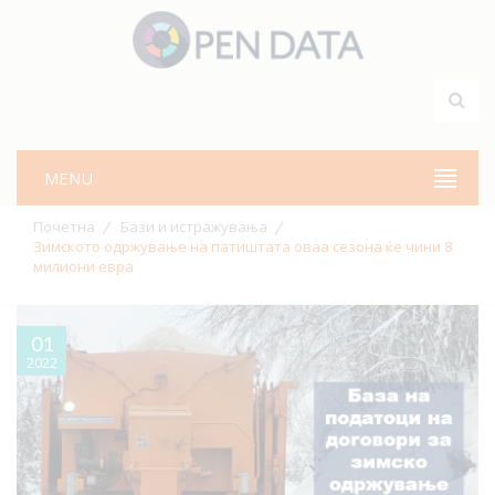
MENU
Почетна
Бази и истражувања
Зимското одржување на патиштата оваа сезона ќе чини 8
милиони евра
01
2022