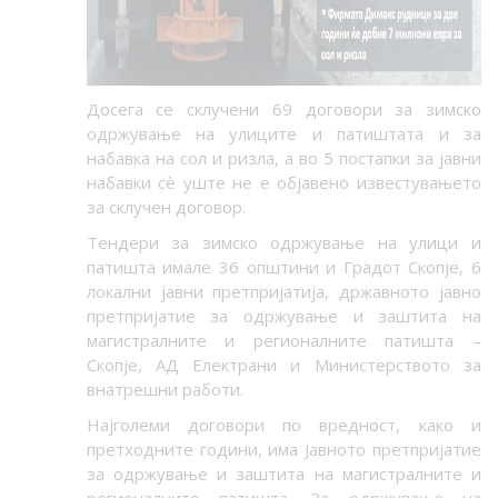
Досега се склучени 69 договори за зимско
одржување на улиците и патиштата и за
набавка на сол и ризла, а во 5 постапки за јавни
набавки с
ѐ
уште не е објавено известувањето
за склучен договор.
Тендери за зимско одржување на улици и
патишта имале 36 општини и Градот Скопје, 6
локални јавни претпријатија, државното јавно
претпријатие за одржување и заштита на
магистралните и регионалните патишта –
Скопје, АД Електрани и Министерството за
внатрешни работи.
Најголеми договори по вредност, како и
претходните години, има Јавното претпријатие
за одржување и заштита на магистралните и
регионалните патишта. За одржување на