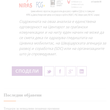
Содржината на оваа анализа е единствена
одговорност на Центарот за граѓански
комуникации и на ниту еден начин не може да
се смета дека ги одразува гледиштата на
Цивика мобилитас, на
Швајцарската агенција за
развој и соработка (SDC) или на организациите
што ја спроведуваат.
СПОДЕЛИ
Последни објавени
Тендери за невидливи пешачки премини