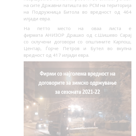
на сите Државни патишта во РСМ на територија
на Подружница Битола во вредност од 464
илјади евра.
На петто место на оваа листа е
фирмата
АНИЗОР Драшко од с.Шишево Сарај
со склучени договори со општините Карпош,
Центар, Ѓорче Петров и Бутел во вкупна
вредност од 417 илјади евра.