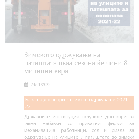
Зимското одржување на
патиштата оваа сезона ќе чини 8
милиони евра
24/01/2022
База на договори за зимско одржување 2021-
22
Државните институции склучиле договори за
јавни набавки со приватни фирми за
механизација, работници, сол и ризла за
одржување на улиците и патиштата во зимски