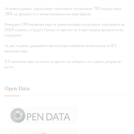
За новогодишно украсување општините потрошиле 785 илјади евра,
78% од вредноста е концентрирана кај една фирма
Рекордни 190 милиони евра за јавни набавки потрошиле општините во
2024 година, а Градот Скопје за прв пат не е прв според вредноста на
тендерите
За две години, државните институции набавиле нови возила за 8,5
милиони евра
3,5 милиони евра за снегот и мразот по улиците, но сумата допрва ќе
расте
Open Data