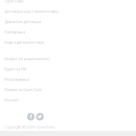
Open Data
Договори над 1 милион евра
Директни договори
Рангирања
Каде одат моите пари
Индекс на рационалност
Буџет на РМ
Истражувања
Повеќе за Open Data
Контакт
Copyright ©
2026 Open Data