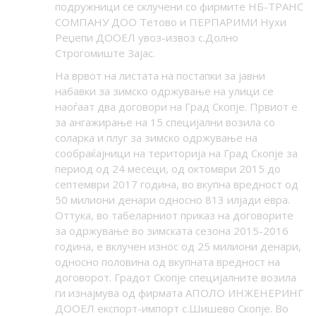
подружници се склучени со фирмите НБ-ТРАНС
СОМПАНУ ДОО Тетово и ПЕРПАРИМИ Нухи
Реџепи ДООЕЛ увоз-извоз с.Долно
Строгомиште Зајас.
На врвот на листата на постапки за јавни
набавки за зимско одржување на улици се
наоѓаат два договори на Град Скопје. Првиот е
за ангажирање на 15 специјални возила со
соларка и плуг за зимско одржување на
сообраќајници на територија на Град Скопје за
период од 24 месеци, од октомври 2015 до
септември 2017 година, во вкупна вредност од
50 милиони денари односно 813 илјади евра.
Оттука, во табеларниот приказ на договорите
за одржување во зимската сезона 2015-2016
година, е вклучен износ од 25 милиони денари,
односно половина од вкупната вредност на
договорот. Градот Скопје специјалните возила
ги изнајмува од фирмата АПОЛО ИНЖЕНЕРИНГ
ДООЕЛ експорт-импорт с.Шишево Скопје. Во