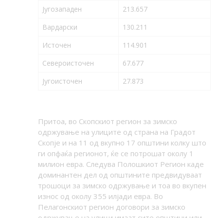
Југозападен
213.657
Вардарски
130.211
Источен
114.901
Североисточен
67.677
Југоисточен
27.873
Притоа, во Скопскиот регион за зимско
одржување на улиците од страна на Градот
Скопје и на 11 од вкупно 17 општини колку што
ги опфаќа регионот, ќе се потрошат околу 1
милион евра. Следува Полошкиот Регион каде
доминантен дел од општините предвидуваат
трошоци за зимско одржување и тоа во вкупен
износ од околу 355 илјади евра. Во
Пелагонскиот регион договори за зимско
одржување на улици имаат сите општини или