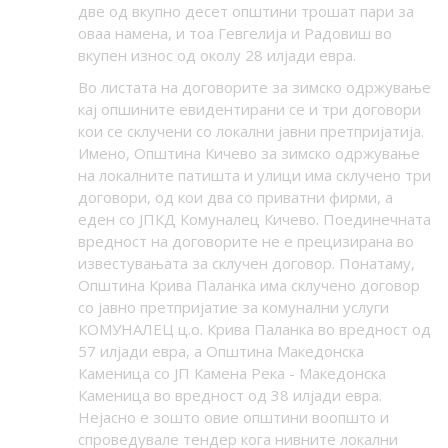
две од вкупно десет општини трошат пари за
оваа намена, и тоа Гевгелија и Радовиш во
вкупен износ од околу 28 илјади евра.
Во листата на договорите за зимско одржување
кај опшините евидентирани се и три договори
кои се склучени со локални јавни претпријатија.
Имено, Општина Кичево за зимско одржување
на локалните патишта и улици има склучено три
договори, од кои два со приватни фирми, а
еден со ЈПКД Комуналец Кичево. Поединечната
вредност на договорите не е прецизирана во
известувањата за склучен договор. Понатаму,
Општина Крива Паланка има склучено договор
со јавно претпријатие за комунални услуги
КОМУНАЛЕЦ ц.о. Крива Паланка во вредност од
57 илјади евра, а Општина Македонска
Каменица со ЈП Камена Река - Македонска
Каменица во вредност од 38 илјади евра.
Нејасно е зошто овие општини воопшто и
спроведувале тендер кога нивните локални