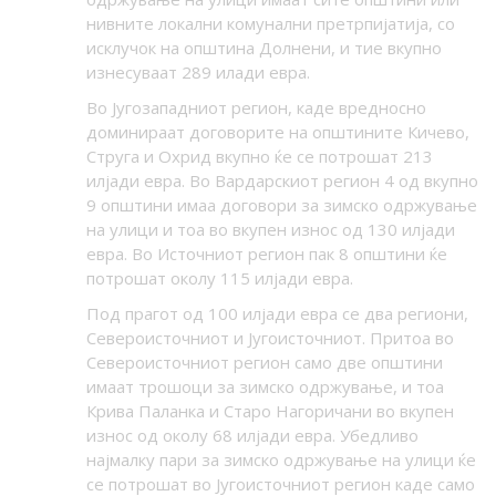
нивните локални комунални претрпијатија, со
исклучок на општина Долнени, и тие вкупно
изнесуваат 289 илади евра.
Во Југозападниот регион, каде вредносно
доминираат договорите на општините Кичево,
Струга и Охрид вкупно ќе се потрошат 213
илјади евра. Во Вардарскиот регион 4 од вкупно
9 општини имаа договори за зимско одржување
на улици и тоа во вкупен износ од 130 илјади
евра. Во Источниот регион пак 8 општини ќе
потрошат околу 115 илјади евра.
Под прагот од 100 илјади евра се два региони,
Североисточниот и Југоисточниот. Притоа во
Североисточниот регион само две општини
имаат трошоци за зимско одржување, и тоа
Крива Паланка и Старо Нагоричани во вкупен
износ од околу 68 илјади евра. Убедливо
најмалку пари за зимско одржување на улици ќе
се потрошат во Југоисточниот регион каде само