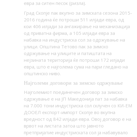
евра за ситен песок (ризла).
Град Скопје пак вкупно за зимската сезона 2015-
2016 година ќе потроши 511 илјади евра, од
кои 406 илјади за ангажирање на механизација
од приватна фирма, а 105 илјади евра за
набавка на индустриска сол за одржување на
улици. Општина Тетово пак за зимско
одржување на улиците и патиштата на
нејзината територија ќе потроши 172 илјади
евра, што е најголема сума на пари гледано на
општинско ниво.
Најголеми договори за зимско одржување
Најголемиот поединечен договор за зимско
одржување е на ЈП Македонија пат за набавка
на 7.000 тони индустриска сол склучен со КИ-ЕМ
ДООЕЛ експорт-импорт Скопје во вкупна
вредност од 842 илјади евра. Овој договор е на
врвот на листата затоа што јавното
претпријатие индустриската сол ја набавувало