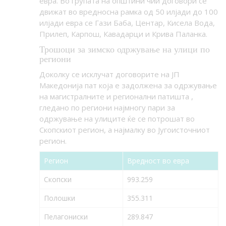
евра. Во групата на општини чии договори се
движат во вредносна рамка од 50 илјади до 100
илјади евра се Гази Баба, Центар, Кисела Вода,
Прилеп, Карпош, Кавадарци и Крива Паланка.
Трошоци за зимско одржување на улици по
региони
Доколку се исклучат договорите на ЈП
Македонија пат која е задолжена за одржување
на магистралните и регионални патишта ,
гледано по региони најмногу пари за
одржување на улиците ќе се потрошат во
Скопскиот регион, а најмалку во Југоисточниот
регион.
Регион
Вредност во евра
Скопски
993.259
Полошки
355.311
Пелагониски
289.847