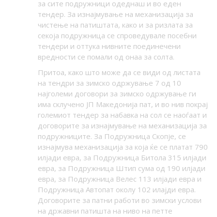
за сите подружници одеднаш и во еден
тендер. За изнајмување на механизација за
чистење на патиштата, како и за ризлата за
секоја подружница се спроведувале посебни
тендери и оттука нивните поединечени
вредности се помали од онаа за солта.
Притоа, како што може да се види од листата
на тендри за зимско одржување 7 од 10
најголеми договори за зимско одржување ги
има склучено ЈП Македонија пат, и во нив покрај
големиот тендер за набавка на сол се наоѓаат и
договорите за изнајмување на механизација за
подружниците. За Подружница Скопје, се
изнајмува механизација за која ќе се платат 790
илјади евра, за Подружница Битола 315 илјади
евра, за Подружница Штип сума од 190 илјади
евра, за Подружница Велес 113 илјади евра и
Подружница Автопат околу 102 илајди евра.
Договорите за патни работи во зимски услови
на државни патишта на ниво на петте