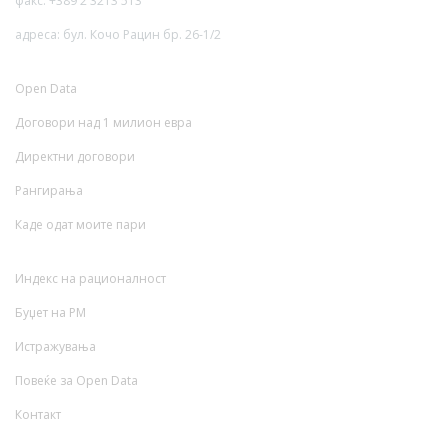
факс: +389 2 3213 513
адреса: бул. Кочо Рацин бр. 26-1/2
Open Data
Договори над 1 милион евра
Директни договори
Рангирања
Каде одат моите пари
Индекс на рационалност
Буџет на РМ
Истражувања
Повеќе за Open Data
Контакт