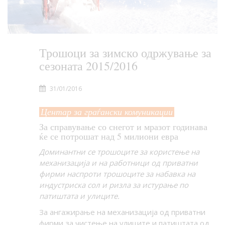
Трошоци за зимско одржување за
сезоната 2015/2016
31/01/2016
Центар за граѓански комуникации
За справување со снегот и мразот годинава
ќе се потрошат над 5 милиони евра
Доминантни се трошоците за користење на
механизација и на работници од приватни
фирми наспроти трошоците за набавка на
индустриска сол и ризла за истурање по
патиштата и улиците.
За ангажирање на механизација од приватни
фирми за чистење на улиците и патиштата од