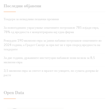
Последни објавени
Тендери за невидливи пешачки премини
За новогодишно украсување општините потрошиле 785 илјади евра,
78% од вредноста е концентрирана кај една фирма
Рекордни 190 милиони евра за јавни набавки потрошиле општините во
2024 година, а Градот Скопје за прв пат не е прв според вредноста на
тендерите
За две години, државните институции набавиле нови возила за 8,5
милиони евра
3,5 милиони евра за снегот и мразот по улиците, но сумата допрва ќе
расте
Open Data