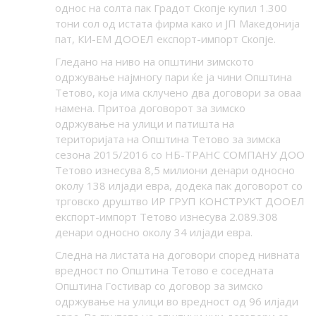
однос на солта пак Градот Скопје купил 1.300
тони сол од истата фирма како и ЈП Македонија
пат, КИ-ЕМ ДООЕЛ експорт-импорт Скопје.
Гледано на ниво на општини зимското
одржување најмногу пари ќе ја чини Општина
Тетово, која има склучено два договори за оваа
намена. Притоа договорот за зимско
одржување на улици и патишта на
територијата на Општина Тетово за зимска
сезона 2015/2016 со НБ-ТРАНС СОМПАНУ ДОО
Тетово изнесува 8,5 милиони денари односно
околу 138 илјади евра, додека пак договорот со
трговско друштво ИР ГРУП КОНСТРУКТ ДООЕЛ
експорт-импорт Тетово изнесува 2.089.308
денари односно околу 34 илјади евра.
Следна на листата на договори според нивната
вредност по Општина Тетово е соседната
Општина Гостивар со договор за зимско
одржување на улици во вредност од 96 илјади