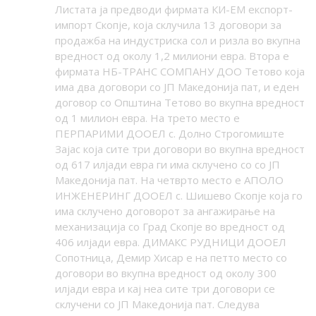
Листата ја предводи фирмата КИ-ЕМ експорт-
импорт Скопје, која склучила 13 договори за
продажба на индустриска сол и ризла во вкупна
вредност од околу 1,2 милиони евра. Втора е
фирмата НБ-ТРАНС СОМПАНУ ДОО Тетово која
има два договори со ЈП Македонија пат, и еден
договор со Општина Тетово во вкупна вредност
од 1 милион евра. На трето место е
ПЕРПАРИМИ ДООЕЛ с. Долно Строгомиште
Зајас која сите три договори во вкупна вредност
од 617 илјади евра ги има склучено со со ЈП
Македонија пат. На четврто место е АПОЛО
ИНЖЕНЕРИНГ ДООЕЛ с. Шишево Скопје која го
има склучено договорот за ангажирање на
механизација со Град Скопје во вредност од
406 илјади евра. ДИМАКС РУДНИЦИ ДООЕЛ
Сопотница, Демир Хисар е на петто место со
договори во вкупна вредност од околу 300
илјади евра и кај неа сите три договори се
склучени со ЈП Македонија пат. Следува