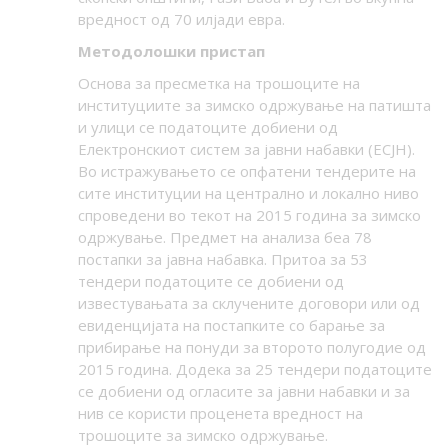
вредност од 70 илјади евра.
Методолошки пристап
Основа за пресметка на трошоците на
институциите за зимско одржување на патишта
и улици се податоците добиени од
Електронскиот систем за јавни набавки (ЕСЈН).
Во истражувањето се опфатени тендерите на
сите институции на централно и локално ниво
спроведени во текот на 2015 година за зимско
одржување. Предмет на анализа беа 78
постапки за јавна набавка. Притоа за 53
тендери податоците се добиени од
известувањата за склучените договори или од
евиденцијата на постапките со барање за
прибирање на понуди за второто полугодие од
2015 година. Додека за 25 тендери податоците
се добиени од огласите за јавни набавки и за
нив се користи проценета вредност на
трошоците за зимско одржување.