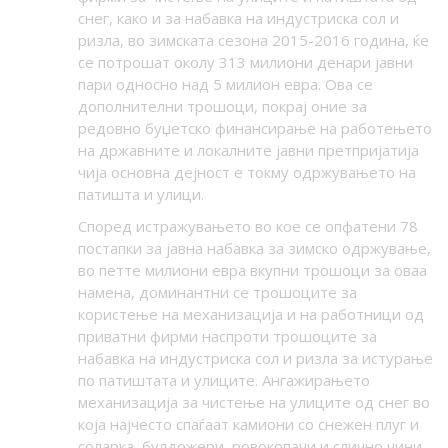
снег, како и за набавка на индустриска сол и
ризла, во зимската сезона 2015-2016 година, ќе
се потрошат околу 313 милиони денари јавни
пари односно над 5 милион евра. Ова се
дополнителни трошоци, покрај оние за
редовно буџетско финансирање на работењето
на државните и локалните јавни претпријатија
чија основна дејност е токму одржувањето на
патишта и улици.
Според истражувањето во кое се опфатени 78
постапки за јавна набавка за зимско одржување,
во петте милиони евра вкупни трошоци за оваа
намена, доминантни се трошоците за
користење на механизација и на работници од
приватни фирми наспроти трошоците за
набавка на индустриска сол и ризла за истурање
по патиштата и улиците. Ангажирањето
механизација за чистење на улиците од снег во
која најчесто спаѓаат камиони со снежен плуг и
соларка, булдожери, ровокопачи и слично чини