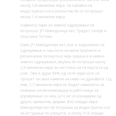
околу 3,8 милиони евра. За набавка на
индустриска сол и ризла пак ќе се потрошат
околу 1,4 милиони евра.
Најмногу пари за зимско одржување ќе
потрошат ЈП Македонија пат, Градот Скопје и
Општина Тетово.
Само ЈП Македонија пат, кое е задолжено за
одржување и заштита на магистралните и
регионални патишта и чија задача е и нивно
зимско одржување, вкупно ќе потроши околу
2,9 милиони евра за чистење на патиштата од
снег. Ова е дури 56% од сите пари што се
трошат за оваа намена на ниво на државата. Од
нив, 1,7 милиони евра ќе бидат наменети за
плаќање на механизација и работници за
управување со неа, што ќе се изнајмува од
други, приватни, фирми. 842 илјади евра
Македонија пат ќе потроши за индистриска сол
за истурање по улиците, а околу 316 илјади