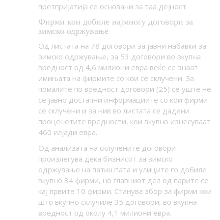
претпријатија се основани за таа дејност.
Фирми кои добиле најмногу договори за
зимско одржување
Од листата на 78 договори за јавни набавки за
зимско одржување, за 53 договори во вкупна
вредност од 4,6 милиони евра веќе се знаат
имињата на фирмите со кои се склучени. За
помалите по вредност договори (25) се уште не
се јавно достапни информациите со кои фирми
се склучени и за нив во листата се дадени
проценетите вредности, кои вкупно изнесуваат
460 илјади евра.
Од анализата на склучените договори
произлегува дека бизнисот за зимско
одржување на патиштата и улиците го добиле
вкупно 34 фирми, но главниот дел од парите се
кај првите 10 фирми. Станува збор за фирми кои
што вкупно склучиле 35 договори, во вкупна
вредност од околу 4,1 милиони евра.