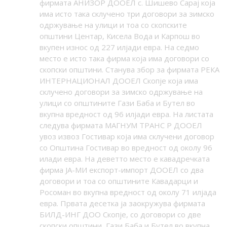
фирмата АНИЗОР ДООЕЛ с. Шишево Сарај која
има исто така склучено три договори за зимско
одржување на улици и тоа со скопските
општини Центар, Кисела Вода и Карпош во
вкупен износ од 227 илјади евра. На седмо
место е исто така фирма која има договори со
скопски општини. Станува збор за фирмата РЕКА
ИНТЕРНАЦИОНАЛ ДООЕЛ Скопје која има
склучено договори за зимско одржување на
улици со општините Гази Баба и Бутел во
вкупна вредност од 96 илјади евра. На листата
следува фирмата МАГНУМ ТРАНС Р ДООЕЛ
увоз извоз Гостивар која има склучени договор
со Општина Гостивар во вредност од околу 96
илади евра. На деветто место е кавадречката
фирма ЈА-МИ експорт-импорт ДООЕЛ со два
договори и тоа со општините Кавадарци и
Росоман во вкупна вредност од околу 71 илјада
евра. Првата десетка ја заокружува фирмата
БИЛД-ИНГ ДОО Скопје, со договори со две
скопски општини, Гази Баба и Бутел во вкупна