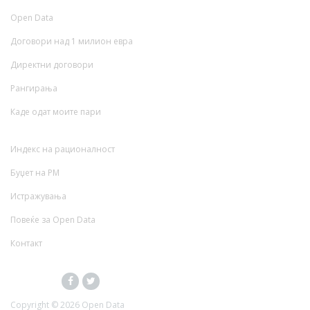
Open Data
Договори над 1 милион евра
Директни договори
Рангирања
Каде одат моите пари
Индекс на рационалност
Буџет на РМ
Истражувања
Повеќе за Open Data
Контакт
Copyright ©
2026 Open Data