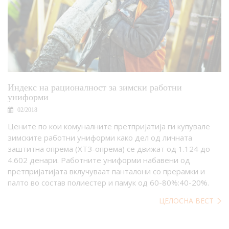
Индекс на рационалност за зимски работни
униформи
02/2018
Цените по кои комуналните претпријатија ги купувале
зимските работни униформи како дел од личната
заштитна опрема (ХТЗ-опрема) се движат од 1.124 до
4.602 денари. Работните униформи набавени од
претпријатијата вклучуваат панталони со прерамки и
палто во состав полиестер и памук од 60-80%:40-20%.
ЦЕЛОСНА ВЕСТ