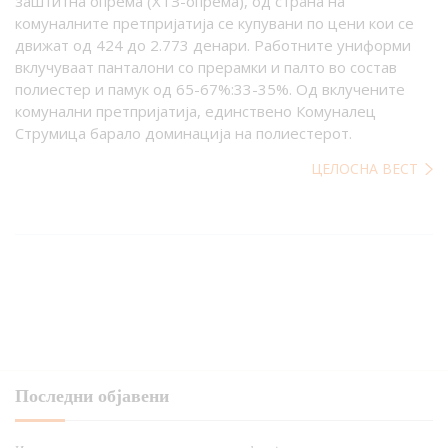
заштитна опрема (ХТЗ-опрема), од страна на
комуналните претпријатија се купувани по цени кои се
движат од 424 до 2.773 денари. Работните униформи
вклучуваат панталони со прерамки и палто во состав
полиестер и памук од 65-67%:33-35%. Од вклучените
комунални претпријатија, единствено Комуналец
Струмица барало доминација на полиестерот.
ЦЕЛОСНА ВЕСТ
Последни објавени