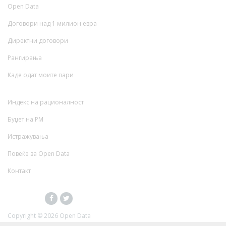
Open Data
Договори над 1 милион евра
Директни договори
Рангирања
Каде одат моите пари
Индекс на рационалност
Буџет на РМ
Истражувања
Повеќе за Open Data
Контакт
Copyright ©
2026 Open Data