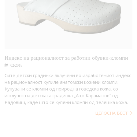
Индекс на рационалност за работни обувки-кломпи
02/2018
Сите детски градинки вклучени во изработениот индекс
на рационалност купиле анатомски кожени кломпи.
Купувани се кломпи од природна говедска кожа, со
исклучок на детската градинка „Ацо Караманов“ од
Радовиш, каде што се купени кломпи од телешка кожа.
ЦЕЛОСНА ВЕСТ