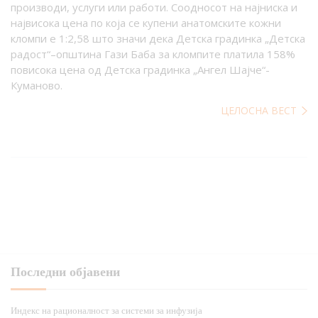
производи, услуги или работи. Соодносот на најниска и
највисока цена по која се купени анатомските кожни
кломпи е 1:2,58 што значи дека Детска градинка „Детска
радост“–општина Гази Баба за кломпите платила 158%
повисока цена од Детска градинка „Ангел Шајче“-
Куманово.
ЦЕЛОСНА ВЕСТ
Последни објавени
Индекс на рационалност за системи за инфузија