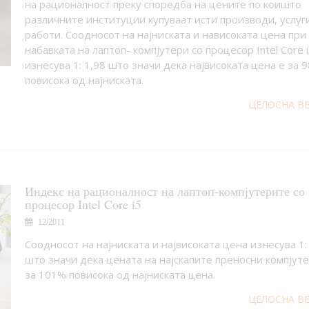
на рационалност преку споредба на цените по коишто
различните институции купуваат исти производи, услуг
работи. Соодносот на најниската и нависоката цена при
набавката на лаптоп- компјутери со процесор Intel Core 
изнесува 1: 1,98 што значи дека највисоката цена е за 
повисока од најниската.
ЦЕЛОСНА В
Индекс на рационалност на лаптоп-компјутерите со
процесор Intel Core i5
12/2011
Соодносот на најниската и највисоката цена изнесува 1:
што значи дека цената на најскапите преносни компјуте
за 101% повисока од најниската цена.
ЦЕЛОСНА В