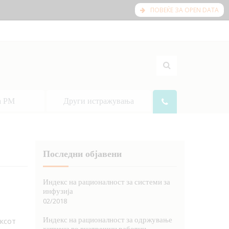
ПОВЕЌЕ ЗА OPEN DATA
а РМ
Други истражувања
Последни објавени
Индекс на рационалност за системи за
инфузија
02/2018
Индекс на рационалност за одржување
ксот
хигиена во внатрешни работни