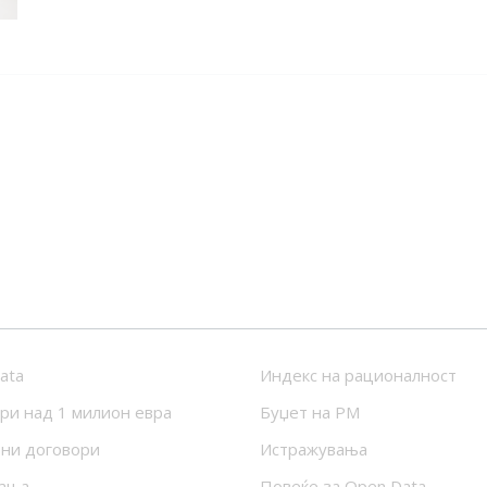
ata
Индекс на рационалност
ри над 1 милион евра
Буџет на РМ
ни договори
Истражувања
ања
Повеќе за Open Data