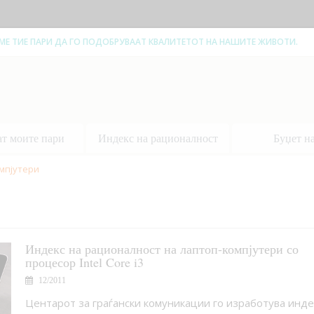
ЕМЕ ТИЕ ПАРИ ДА ГО ПОДОБРУВААТ КВАЛИТЕТОТ НА НАШИТЕ ЖИВОТИ.
ат моите пари
Индекс на рационалност
Буџет н
мпјутери
Индекс на рационалност на лаптоп-компјутери со
процесор Intel Core i3
12/2011
Центарот за граѓански комуникации го изработува инде