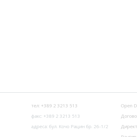
тел: +389 2 3213 513
Open D
факс: +389 2 3213 513
Догово
адреса: бул. Кочо Рацин бр. 26-1/2
Директ
Рангир