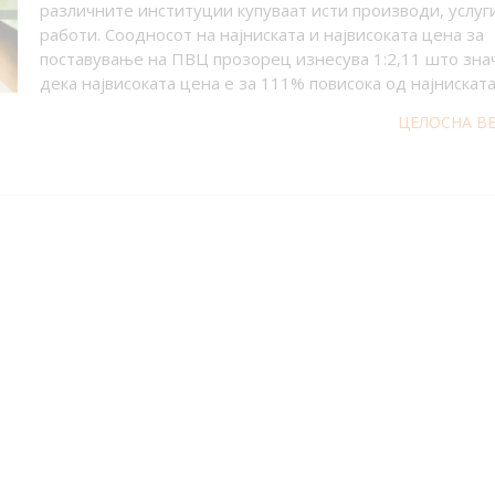
различните институции купуваат исти производи, услуг
работи. Соодносот на најниската и највисоката цена за
поставување на ПВЦ прозорец изнесува 1:2,11 што зна
дека највисоката цена е за 111% повисока од најниската
ЦЕЛОСНА В