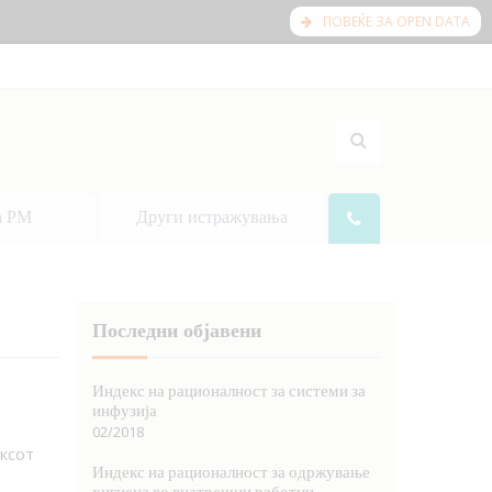
ПОВЕЌЕ ЗА OPEN DATA
а РМ
Други истражувања
Последни објавени
Индекс на рационалност за системи за
инфузија
02/2018
ксот
Индекс на рационалност за одржување
хигиена во внатрешни работни