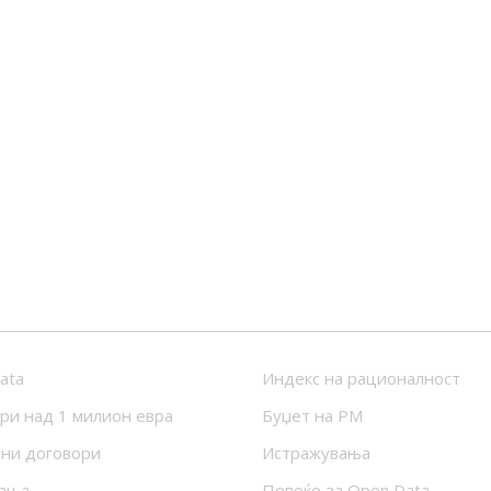
ata
Индекс на рационалност
ри над 1 милион евра
Буџет на РМ
ни договори
Истражувања
ања
Повеќе за Open Data